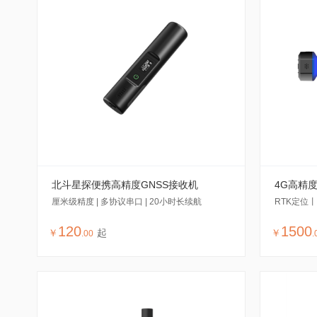
北斗星探便携高精度GNSS接收机
4G高精
厘米级精度 | 多协议串口 | 20小时长续航
RTK定位
120
1500
￥
起
￥
.
00
.