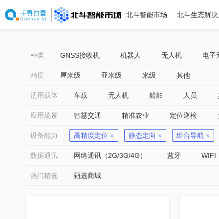
北斗智能市场
北斗生态解决
种类
GNSS接收机
机器人
无人机
电子
精度
厘米级
亚米级
米级
其他
适用载体
车载
无人机
船舶
人员
应用场景
智慧交通
精准农业
定位巡检
设备能力
高精度定位
静态定向
组合导航
数据通讯
网络通讯（2G/3G/4G）
蓝牙
WIFI
热门精选
甄选商城