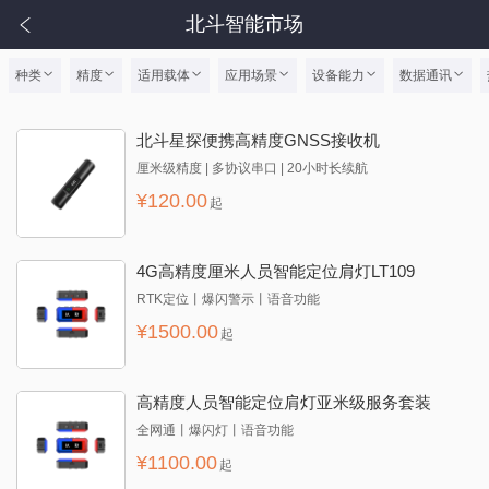
北斗智能市场
种类
精度
适用载体
应用场景
设备能力
数据通讯
北斗星探便携高精度GNSS接收机
厘米级精度 | 多协议串口 | 20小时长续航
¥
120.00
起
4G高精度厘米人员智能定位肩灯LT109
RTK定位丨爆闪警示丨语音功能
¥
1500.00
起
高精度人员智能定位肩灯亚米级服务套装
全网通丨爆闪灯丨语音功能
¥
1100.00
起