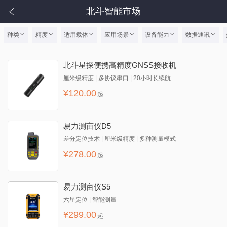
北斗智能市场
种类
精度
适用载体
应用场景
设备能力
数据通讯
北斗星探便携高精度GNSS接收机
厘米级精度 | 多协议串口 | 20小时长续航
¥
120.00
起
易力测亩仪D5
差分定位技术 | 厘米级精度 | 多种测量模式
¥
278.00
起
易力测亩仪S5
六星定位 | 智能测量
¥
299.00
起