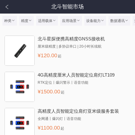
北斗智能市场
种类
精度
适用载体
应用场景
设备能力
数据通讯
北斗星探便携高精度GNSS接收机
厘米级精度 | 多协议串口 | 20小时长续航
¥
120.00
起
4G高精度厘米人员智能定位肩灯LT109
RTK定位丨爆闪警示丨语音功能
¥
1500.00
起
高精度人员智能定位肩灯亚米级服务套装
全网通丨爆闪灯丨语音功能
¥
1100.00
起