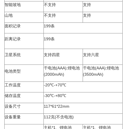
智能坡地
不支持
支持
山地
不支持
支持
面积记录
199条
距离记录
199条
卫星系统
支持四星
支持六星
干电池(AAA);锂电池
干电池(AAA);锂电池
电池类型
(2000mAh)
(3500mAh)
工作温度
-20℃-+70℃
储存温度
-30℃-+80℃
设备尺寸
117*61*22mm
设备重量
112克(不含电池)
主机*1、锂电池
主机*1、锂电池