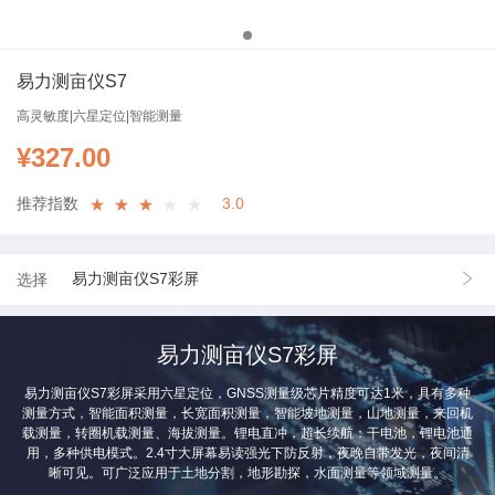
易力测亩仪S7
高灵敏度|六星定位|智能测量
¥
327.00
推荐指数
3.0
★
★
★
★
★
易力测亩仪S7彩屏
选择
易力测亩仪S7彩屏
易力测亩仪S7彩屏采用六星定位，GNSS测量级芯片精度可达1米，具有多种
测量方式，智能面积测量，长宽面积测量，智能坡地测量，山地测量，来回机
载测量，转圈机载测量、海拔测量。锂电直冲，超长续航：干电池，锂电池通
用，多种供电模式。2.4寸大屏幕易读强光下防反射，夜晚自带发光，夜间清
晰可见。可广泛应用于土地分割，地形勘探，水面测量等领域测量。