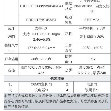
北斗数据接口、
数据
TDD_LTE:B38/B39/B40/B41
NMEA0183、自定义协
格式
议
电池
FDD-LTE:B1/B3/B7
5700mAh
容量
蓝牙
支持4.0
平均待机：2.5W
功耗
支持 IEEE 802.11 b/g/n
WIFI
发射瞬间：20W
2.4G+5.8G
整机尺寸
工作
177.6*83.6*24mm
-20℃～+60℃
mm
温度
防护
贮存温度
-30℃～+70℃
IP67
能力
温度40℃，湿度93%，时间
温度35℃，PH值
湿热
盐雾
48h
6.5~7.2，喷雾24h
包装清单
1、
C6503主机 *1
2、
电池 *1
3、
充电器*1
4、
说明书*1
本产品页面规格参数为参考数据，具体产品参数根据产品实际更新情
况存在调整可能性，以实际提供的产品参数为准，可联系客服确认具
体产品参数情况。