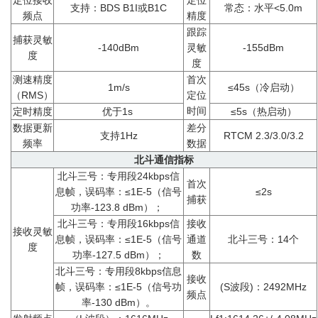
定位接收
定位
支持：BDS B1I或B1C
常态：水平<5.0m
频点
精度
跟踪
捕获灵敏
-140dBm
灵敏
-155dBm
度
度
测速精度
首次
1m/s
≤45s（冷启动）
（RMS）
定位
时间
定时精度
优于1s
≤5s（热启动）
数据更新
差分
支持1Hz
RTCM 2.3/3.0/3.2
频率
数据
北斗通信指标
北斗三号：专用段24kbps信
首次
息帧，误码率：≤1E-5（信号
≤2s
捕获
功率-123.8 dBm）；
北斗三号：专用段16kbps信
接收
接收灵敏
息帧，误码率：≤1E-5（信号
通道
北斗三号：14个
度
功率-127.5 dBm）；
数
北斗三号：专用段8kbps信息
接收
帧，误码率：≤1E-5（信号功
(S波段)：2492MHz
频点
率-130 dBm）。