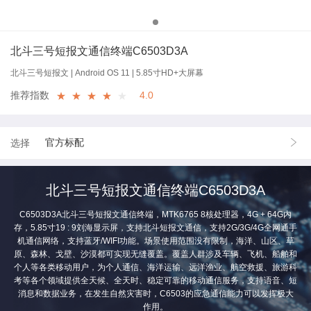
北斗三号短报文通信终端C6503D3A
北斗三号短报文 | Android OS 11 | 5.85寸HD+大屏幕
推荐指数
4.0
★
★
★
★
★
官方标配
选择
北斗三号短报文通信终端C6503D3A
C6503D3A北斗三号短报文通信终端，MTK6765 8核处理器，4G + 64G内
存，5.85寸19 : 9刘海显示屏，支持北斗短报文通信，支持2G/3G/4G全网通手
机通信网络，支持蓝牙/WIFI功能。场景使用范围没有限制，海洋、山区、草
原、森林、戈壁、沙漠都可实现无缝覆盖。覆盖人群涉及车辆、飞机、船舶和
个人等各类移动用户，为个人通信、海洋运输、远洋渔业、航空救援、旅游科
考等各个领域提供全天候、全天时、稳定可靠的移动通信服务，支持语音、短
消息和数据业务，在发生自然灾害时，C6503的应急通信能力可以发挥极大
作用。