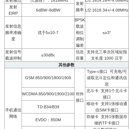
发射频点
（L波段）：1616MHz
Lf1:1614.26+/-4.08MHz
发射
发射
频率
6dBW~8dBW
Lf2:1618.34+/-4.08MHz
EIRP
BPSK
发射信息
载波
频率准确
优于5x10-7
相位
≤±3°
度
调制
偏差
发射信号
信息
支持北三单次区域短报
≥30dBc
载波抑制
容量
文长度:1000 汉字
其他参数
Type-c接口 可充电/可
GSM:850/900/1800/1900
读取北斗定位和通讯信
息
北斗卡 支持1个北斗卡
WCDMA:850/900/1900/2100
对外
接口
接口
移动卡 支持1张移动通
TD:B34/B39
手机通信
信SIM卡接口
网络
存储卡 支持1张数据存
EVDO：850M
储的TF卡接口