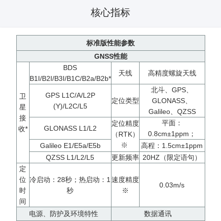
核心指标
标准版性能参数
GNSS性能
BDS
天线
高精度螺旋天线
B1I/B2I/B3I/B1C/B2a/B2b*
北斗、GPS、
GPS L1C/A/L2P
卫
定位类型
GLONASS、
(Y)/L2C/L5
星
Galileo、QZSS
接
平面：
定位精度
GLONASS L1/L2
收*
0.8cm±1ppm；
（RTK）
※
Galileo E1/E5a/E5b
高程：1.5cm±1ppm
QZSS L1/L2/L5
更新频率
20HZ（限定语句）
定
位
冷启动：28秒；热启动：1
速度精度
0.03m/s
时
秒
※
间
电源、防护及环境特性
数据通讯