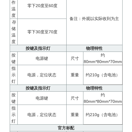
作
零下20度至60度
温
度
备注：外观以实际收到为主
存
储
零下30度至70度
温
度
按键及指示灯
物理特性
按
约
电源键
尺寸
键
80mm*80mm*70mm
指
示
电源，定位状态
重量
约210g（含电池）
灯
按键及指示灯
物理特性
按
约
电源键
尺寸
键
80mm*80mm*70mm
指
示
电源，定位状态
重量
约210g（含电池）
灯
官方标配