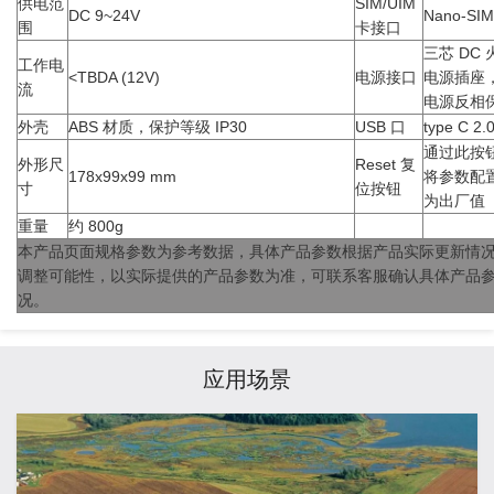
供电范
SIM/UIM
DC 9~24V
Nano-SI
围
卡接口
三芯 DC
工作电
<TBDA (12V)
电源接口
电源插座
流
电源反相
外壳
ABS 材质，保护等级 IP30
USB 口
type C 2.
通过此按
外形尺
Reset 复
178x99x99 mm
将参数配
寸
位按钮
为出厂值
重量
约 800g
本产品页面规格参数为参考数据，具体产品参数根据产品实际更新情
调整可能性，以实际提供的产品参数为准，可联系客服确认具体产品
况。
应用场景