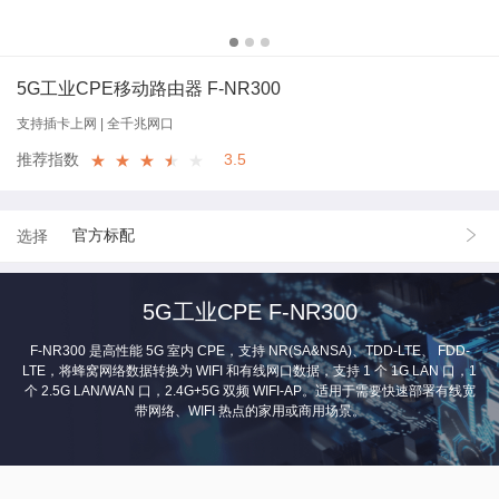
5G工业CPE移动路由器 F-NR300
支持插卡上网 | 全千兆网口
推荐指数
3.5
★
★
★
★
★
★
官方标配
选择
5G工业CPE F-NR300
F-NR300 是高性能 5G 室内 CPE，支持 NR(SA&NSA)、TDD-LTE、 FDD-
LTE，将蜂窝网络数据转换为 WIFI 和有线网口数据，支持 1 个 1G LAN 口，1
个 2.5G LAN/WAN 口，2.4G+5G 双频 WIFI-AP。适用于需要快速部署有线宽
带网络、WIFI 热点的家用或商用场景。