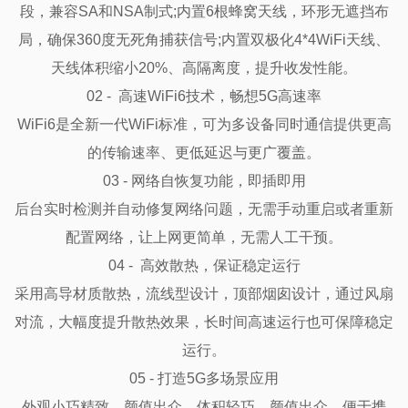
段，兼容SA和NSA制式;内置6根蜂窝天线，环形无遮挡布
局，确保360度无死角捕获信号;内置双极化4*4WiFi天线、
天线体积缩小20%、高隔离度，提升收发性能。

02 -  高速WiFi6技术，畅想5G高速率

WiFi6是全新一代WiFi标准，可为多设备同时通信提供更高
的传输速率、更低延迟与更广覆盖。

03 - 网络自恢复功能，即插即用

后台实时检测并自动修复网络问题，无需手动重启或者重新
配置网络，让上网更简单，无需人工干预。

04 -  高效散热，保证稳定运行

采用高导材质散热，流线型设计，顶部烟囱设计，通过风扇
对流，大幅度提升散热效果，长时间高速运行也可保障稳定
运行。

05 - 打造5G多场景应用

外观小巧精致，颜值出众，体积轻巧，颜值出众，便于携