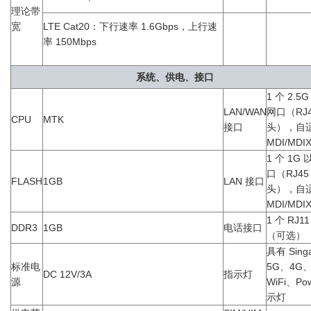
理论带
宽
LTE Cat20：下行速率 1.6Gbps，上行速
率 150Mbps
系统、供电、接口
1 个 2.5
LAN/WAN
网口（RJ4
CPU
MTK
接口
头），自
MDI/MDI
1 个 1G
口（RJ45
FLASH
1GB
LAN 接口
头），自
MDI/MDI
1 个 RJ1
DDR3
1GB
电话接口
（可选）
具有 Sing
标准电
5G、4G
DC 12V/3A
指示灯
源
WiFi、Po
示灯