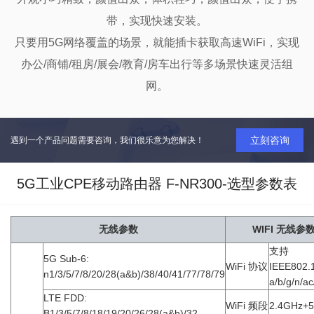
带，实现快速安装。

只要用5G网络覆盖的场景，就能插卡获取高速WiFi，实现
办公/商铺/租房/展会/教育/房车出行等多场景快速灵活组
网。
立刻咨询
遇到一个产品问题需要咨询，我们很乐意为您解决！
5G工业CPE移动路由器 F-NR300-选型参数表
无线参数
WIFI 无线参
支持
5G Sub-6:
WiFi 协议
IEEE802.
n1/3/5/7/8/20/28(a&b)/38/40/41/77/78/79
a/b/g/n/ac
LTE FDD:
WiFi 频段
2.4GHz+
B1/3/5/7/8/18/19/20/26/28(a&b)/32