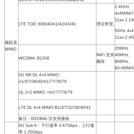
2.4GHz
4x4MIMO
11ax,1.1
LTE TDD: B38/40/41/42/43/46
理论带宽
5GHz 4x
11ax,2.4
频段及
20MHz、
MIMO
WiFi 支持
40MHz、
WCDMA: B1/5/8
频段
80MHz、
80+80MH
5G NR:DL 4×4 MIMO:
n1/3/7/38/40/41/77/78/79
UL 2×2 MIMO: n41/77/78/79
LTE:DL 4×4 MIMO:B1/3/7/32/38/40/41
备注：B32/B46 仅支持接收
5G Sub-6：下行速率 4.67Gbps，上行速
率 1.25Gbps