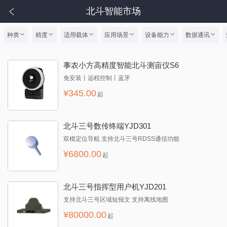
北斗智能市场
种类
精度
适用载体
应用场景
设备能力
数据通讯
事农小方高精度智能北斗测亩仪S6
免安装丨远程控制丨蓝牙
¥
345.00
起
北斗三号数传终端YJD301
双模定位导航 支持北斗三号RDSS通信功能
¥
6800.00
起
北斗三号指挥型用户机YJD201
支持北斗三号区域短报文 支持离线地图
¥
80000.00
起