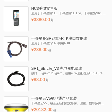
HC3手簿零售版
适用于千寻星耀SE、千寻星耀SE Lite、千寻星矩SR1 Pro、千寻星矩SR3 Pro等，手簿托架需另购
¥
3880.00
起
千寻星矩SR2网络RTK串口数据线
适用于千寻星矩SR2网络RTK
¥
238.00
起
SR1_SE Lite_V3 充电器电源线
接口：Type-C toTypeC，适用45W适配器及HC3/HC4手簿使用
¥
88.00
起
千寻星云V5星地通产品套装
千寻星云V5，融合全新的视觉影像、卫星、惯导多传感器融合定位算法，凭借星地通服务能力，满足广域场景的高精度作业需求，不受网络信号/环境/地域限制，帮助用户作业效率再翻倍。
¥
20182.00
起