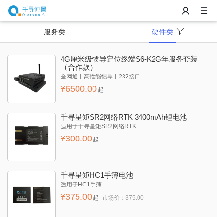
服务类
硬件类
4G厘米级惯导定位终端S6-K2G年服务套装
（合作款）
全网通丨高性能惯导丨232接口
¥
6500.00
起
千寻星矩SR2网络RTK 3400mAh锂电池
适用于千寻星矩SR2网络RTK
¥
300.00
起
千寻星矩HC1手簿电池
适用于HC1手薄
¥
375.00
起
市场价：
375.00