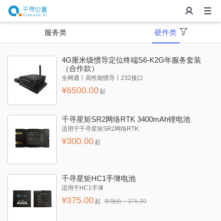
服务类
硬件类
4G厘米级惯导定位终端S6-K2G年服务套装
（合作款）
全网通丨高性能惯导丨232接口
¥
6500.00
起
千寻星矩SR2网络RTK 3400mAh锂电池
适用于千寻星矩SR2网络RTK
¥
300.00
起
千寻星矩HC1手簿电池
适用于HC1手薄
¥
375.00
起
市场价：
375.00