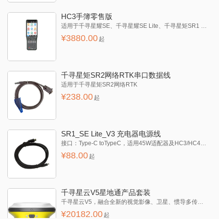
HC3手簿零售版
适用于千寻星耀SE、千寻星耀SE Lite、千寻星矩SR1 Pro、千寻星矩SR3 Pro等，手簿托架需另购
¥
3880.00
起
千寻星矩SR2网络RTK串口数据线
适用于千寻星矩SR2网络RTK
¥
238.00
起
SR1_SE Lite_V3 充电器电源线
接口：Type-C toTypeC，适用45W适配器及HC3/HC4手簿使用
¥
88.00
起
千寻星云V5星地通产品套装
千寻星云V5，融合全新的视觉影像、卫星、惯导多传感器融合定位算法，凭借星地通服务能力，满足广域场景的高精度作业需求，不受网络信号/环境/地域限制，帮助用户作业效率再翻倍。
¥
20182.00
起