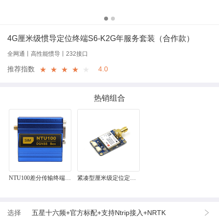
4G厘米级惯导定位终端S6-K2G年服务套装（合作款）
全网通丨高性能惯导丨232接口
推荐指数
4.0
★
★
★
★
★
热销组合
NTU100差分传输终端4
紧凑型厘米级定位定向
G
模块BT-F9PK4服务套装
选择
五星十六频+官方标配+支持Ntrip接入+NRTK