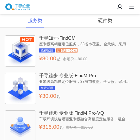
服务类
硬件类
千寻知寸-FindCM
厘米级高精度定位服务，33省市覆盖、全天候、采用RTK技术。支持移动通信网络接入
免费试用
促
包月400元
¥
80.00
起
市场价：
80.00
千寻跬步 专业版-FindM Pro
亚米级高精度定位服务，33省市覆盖、全天候、采用单频RTK技术
免费试用
¥
30.00
起
千寻跬步 专业版 FindM Pro-VQ
车载环境快速增强亚米级融合高精度定位服务，融合单频载波相位差分，车载航位推算，QX-SUPL加速定位技术。
¥
316.00
起
市场价：
316.00